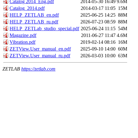
Catalog 2014_Eng.pdf
2014-05-30 16:49
9.6M
Catalog_2014.pdf
2014-03-17 11:05
15M
HELP_ZETLAB_en.pdf
2025-06-25 14:25
88M
HELP_ZETLAB_ru.pdf
2026-07-23 08:59
88M
HELP_ZETLab_studio_special.pdf
2025-06-24 11:15
54M
Magazine.pdf
2011-06-27 11:47
4.6M
Vibration.pdf
2019-02-14 08:16
16M
ZETView.User_manual_en.pdf
2025-09-10 14:00
60M
ZETView.User_manual_ru.pdf
2026-03-03 10:00
63M
ZETLAB
https://zetlab.com